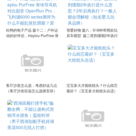
杜鸭的电子产品 篇十二：户外运
母婴好物 篇八：618种草两款玩
动的好伴侣，Haylou PurFree 骨
具车模型 篇二死刑缓期2年执行
传导耳机对比韶音 OpenRun Pr
是什么意思？2年后再执行？一
o，飞利浦6000 series测评为什
般人都会理解错（知名婴儿玩具
么不能乱抠肚脐眼？原来肚脐眼
品牌）
连的根本不是肠子，长
客厅沙发怎么选，考虑好这几点
宝宝多大才能枕枕头？什么枕芯
（客厅沙发应该怎么选择安排）
最好？（宝宝多大枕枕头合适）