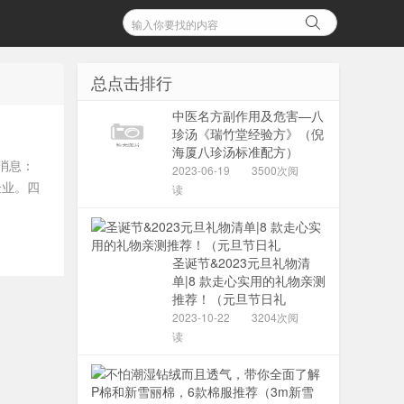
总点击排行
中医名方副作用及危害—八
珍汤《瑞竹堂经验方》（倪
海厦八珍汤标准配方）
消息：
2023-06-19
3500次阅
企业。四
读
圣诞节&2023元旦礼物清
单|8 款走心实用的礼物亲测
推荐！（元旦节日礼
2023-10-22
3204次阅
读