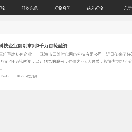
好物
好物头条
好物奇闻
娱乐好物
关于
科技企业刚刚拿到4千万首轮融资
三维重建初创企业——珠海市四维时代网络科技有限公司，近日传来了好
0万元Pre-A轮融资，出让10%的股份，估值为4亿人民币，投资方为地产
.
-12-18
275次浏览