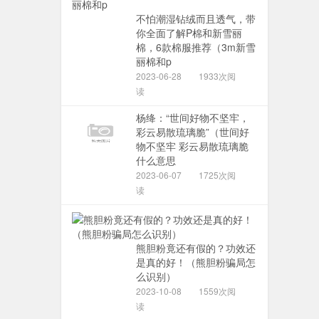
不怕潮湿钻绒而且透气，带
你全面了解P棉和新雪丽
棉，6款棉服推荐（3m新雪
丽棉和p
2023-06-28
1933次阅
读
杨绛：“世间好物不坚牢，
彩云易散琉璃脆”（世间好
物不坚牢 彩云易散琉璃脆
什么意思
2023-06-07
1725次阅
读
熊胆粉竟还有假的？功效还
是真的好！（熊胆粉骗局怎
么识别）
2023-10-08
1559次阅
读