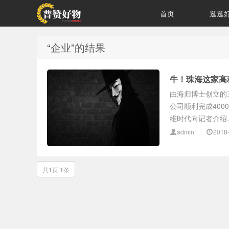
首页
逛逛
“企业”的结果
牛！珠海这家高
由海归博士创立的
公司顺利完成400
维时代向记者介绍..
admin
2018
共
1
页
1
条