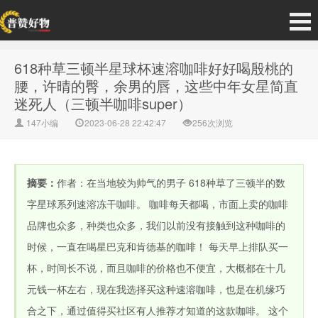
618种草三顿半星球杯速溶咖啡好好喝殷桃的
腰，许晴的臀，余男的唇，这些中年女星简直
迷死人（三顿半咖啡super）
147小编
2023-06-28 22:42:47
256次浏览
摘要：
作者：在当地较为帅气的男子 618种草了三顿半的数
字星球系列速溶冻干咖啡。 咖啡每天都喝，市面上卖的咖啡
品牌也众多，种类也众多，我们以前没有接触到这种咖啡的
时候，一直在喝星巴克和肯德基的咖啡！ 每天早上排队买一
杯，时间长不说，而且咖啡的价格也不便宜，大概都在十几
元钱一杯左右，现在我选择买这种速溶咖啡，也是在机缘巧
合之下，通过值得买社区有人推荐才知道的这款咖啡。 这个