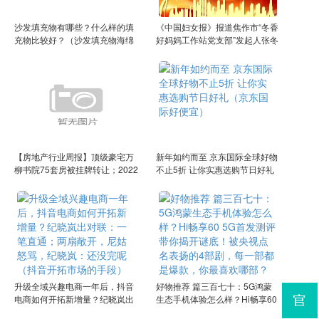
沙发填充物有哪些？什么样的填
《中国妇女报》报道焦作市“冬香
充物比较好？（沙发填充物海绵
好妈妈工作站党支部”发起人张冬
好还是乳胶好）
香（《中国妇女报》报道焦作新
闻）
【房地产行业周报】顶级豪宅万
新年如约而至 京东国际全球好物
柳书院75套房被挂牌转让；2022
不止5折 让你实惠选购节日好礼
平均工资房地产行业首现负增
（京东国际好便宜）
长；抖音幸福里退出线下房地产
市场她因师生恋意外怀孕，想打
掉却发现是龙凤胎，女儿如今大
家都认识（万柳书院楼盘房价）
升级全域兴趣电商一年后，抖音
好物推荐 篇三百七十：5G鸿蒙
电商如何开拓新增量？纪晓岚出
生态手机体验怎么样？Hi畅享60
对联：一笔直通；两扇敞开，尼
5G首发测评带你揭开谜底！被央