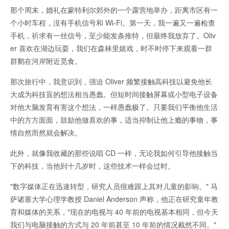
那个周末，婚礼在蒙特利尔郊外的一个露营地举办，距离市区有一
个小时车程，没有手机信号和 Wi-Fi。第一天，我一遍又一遍检查
手机，祈求有一丝信号，至少能发条推特，但最终我放弃了。Oliv
er 喜欢在湖边玩耍，我们在森林里嬉戏，时不时停下来观看一群
群鹅在河岸附近觅食。
那次旅行中，我意识到，强迫 Oliver 频繁接触高科技以避免他长
大成为科技盲的想法相当愚蠢。但短时间接触屏幕或小型电子设备
对他大脑发育有害这个想法，一样愚蠢极了。只要我们平衡他生活
中的方方面面，鼓励他做喜欢的事，适当抑制让他上瘾的事物，事
情自然而然就会解决。
此外，就像我收藏的那些说唱 CD 一样，无论我如何引导他接触当
下的科技，当他到十几岁时，这些技术一样会过时。
"数字媒体正在迅速转型，研究人员很难跟上其对儿童的影响。" 马
萨诸塞大学心理学教授 Daniel Anderson 声称，他正在研究童年教
育和媒体的关系，"现在的电视与 40 年前的电视基本相同，但今天
我们与电脑接触的方式与 20 年前甚至 10 年前的情况截然不同。"