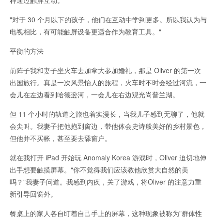
种通过触屏互动。
"对于 30 个月以下的孩子，他们在互动中学到更多。所以我认为与
电视相比，有可能触屏设备更适合作为教育工具。"
平衡的方法
前阵子我和妻子坐火车去加拿大参加婚礼，那是 Oliver 的第一次
出国旅行。真是一次风景怡人的旅程，火车时不时会经过河流，一
会儿在左边看到哈德逊河，一会儿在右边观光尚普兰湖。
但 11 个小时的轨道之旅也着实漫长，当我儿子感到无聊了，他就
会尖叫。我妻子把他抱到窗边，带他体会史诗般美好的乡村景色，
但他并不买帐，甚至要去舔窗户。
就在我打开 iPad 开始玩 Anomaly Korea 游戏时，Oliver 迫切地伸
出手想要触摸屏幕。"你不觉得我们应该教他欣赏大自然的美
吗？"我妻子问道。我感到内疚，关了游戏，将Oliver 的注意力重
新引导回窗外。
餐桌上的家人各自盯着自己手上的屏幕，这种现象被称为"群体性