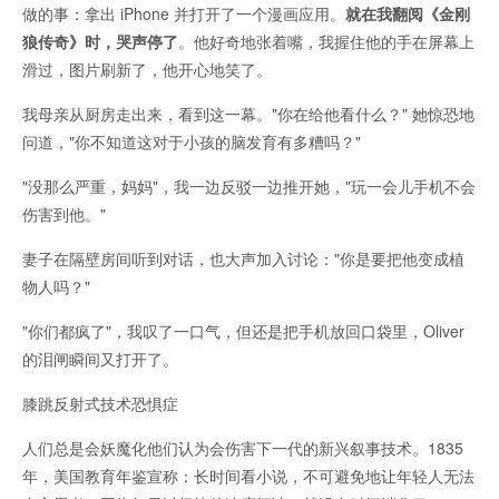
做的事：拿出 iPhone 并打开了一个漫画应用。
就在我翻阅《金刚
狼传奇》时，哭声停了
。他好奇地张着嘴，我握住他的手在屏幕上
滑过，图片刷新了，他开心地笑了。
我母亲从厨房走出来，看到这一幕。"你在给他看什么？" 她惊恐地
问道，"你不知道这对于小孩的脑发育有多糟吗？"
"没那么严重，妈妈"，我一边反驳一边推开她，"玩一会儿手机不会
伤害到他。"
妻子在隔壁房间听到对话，也大声加入讨论："你是要把他变成植
物人吗？"
"你们都疯了"，我叹了一口气，但还是把手机放回口袋里，Oliver
的泪闸瞬间又打开了。
膝跳反射式技术恐惧症
人们总是会妖魔化他们认为会伤害下一代的新兴叙事技术。1835
年，美国教育年鉴宣称：长时间看小说，不可避免地让年轻人无法