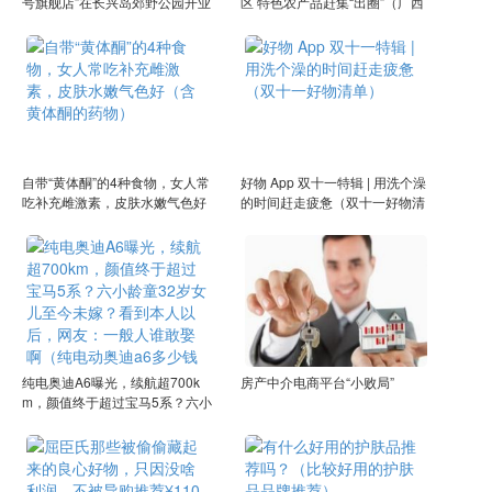
号旗舰店”在长兴岛郊野公园开业
区 特色农产品赶集“出圈”（广西
（崇明岛品牌）
最新赶集圩日表）
自带“黄体酮”的4种食物，女人常
好物 App 双十一特辑 | 用洗个澡
吃补充雌激素，皮肤水嫩气色好
的时间赶走疲惫（双十一好物清
（含黄体酮的药物）
单）
纯电奥迪A6曝光，续航超700k
房产中介电商平台“小败局”
m，颜值终于超过宝马5系？六小
龄童32岁女儿至今未嫁？看到本
人以后，网友：一般人谁敢娶啊
（纯电动奥迪a6多少钱一辆）