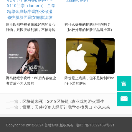
屈臣氏那些被偷偷藏起来的良心
有什么好用的护肤品推荐吗？
好物，只因没啥利润，不被导购
（比较好用的护肤品品牌推荐）
推荐¥110¥110兰亭（lantern）
兰亭精华金典蜗牛霜补水保湿修
护肌肤面霜女嫩肤淡纹日夜滋润
霜京东月销量500好评率98%无
理由退换官方
野马财经李晓晔：80后内容创业
降价是止痛药，但不是抑制iPho
者背后不为人知的
ne下滑的解药
上一篇：
区块链未死！2019区块链+农业或将浴火重生
上一篇：
雷军：天使投资人经历让我学会找风口 小米未来
Copyright © 2012-2024 普赞好物 版权所有 |
鄂ICP备15022459号-21