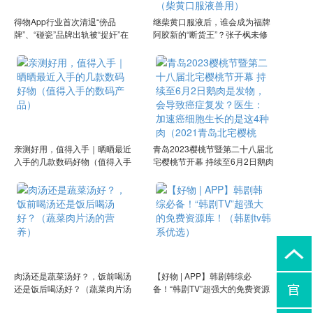
得物App行业首次清退“傍品
继柴黄口服液后，谁会成为福牌
牌”、“碰瓷”品牌出轨被“捉奸”在
阿胶新的“断货王”？张子枫未修
床的女明星，因出轨有被丈夫毒
生图流出，被网友公开批评：她
打的，看看都是谁（得物品牌专
的胸碍了谁的“意淫梦”？（柴黄
供是正品吗）
口服液兽用）
亲测好用，值得入手｜晒晒最近
青岛2023樱桃节暨第二十八届北
入手的几款数码好物（值得入手
宅樱桃节开幕 持续至6月2日鹅肉
的数码产品）
是发物，会导致癌症复发？医
生：加速癌细胞生长的是这4种
肉（2021青岛北宅樱桃节）
肉汤还是蔬菜汤好？，饭前喝汤
【好物 | APP】韩剧韩综必
还是饭后喝汤好？（蔬菜肉片汤
备！“韩剧TV”超强大的免费资源
的营养）
库！（韩剧tv韩系优选）