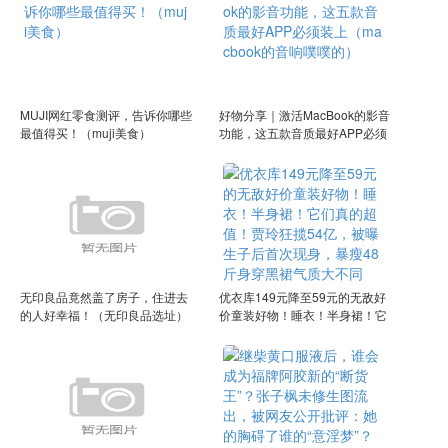
MUJI网红零食测评，告诉你哪些
好物分享｜激活MacBook的影音
最值得买！（muji美食）
功能，这五款音质最好APP必须
装上（macbook的音响噗噗的）
无印良品竟然盖了房子，住进去
优衣库149元降至59元的无敌好
的人好幸福！（无印良品选址）
价童装好物！睡衣！半身裙！它
们真的超值！贾玲狂揽54亿，被
曝生子后首次现身，暴瘦48斤身
穿黑裙气质大不同（优衣库的童
装贵不贵）